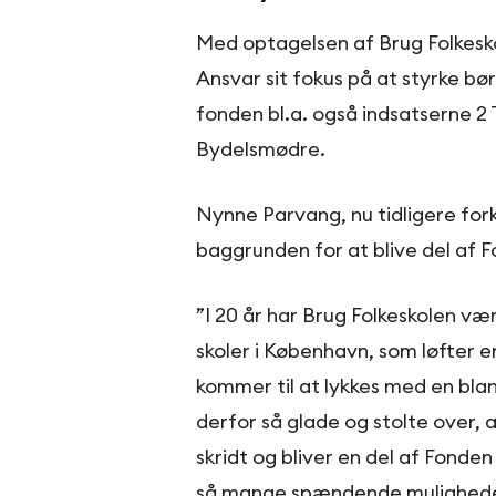
Med optagelsen af Brug Folkesko
Ansvar sit fokus på at styrke børn
fonden bl.a. også indsatserne 
Bydelsmødre.
Nynne Parvang, nu tidligere for
baggrunden for at blive del af F
”I 20 år har Brug Folkeskolen v
skoler i København, som løfter e
kommer til at lykkes med en bl
derfor så glade og stolte over, a
skridt og bliver en del af Fonden
så mange spændende muligheder