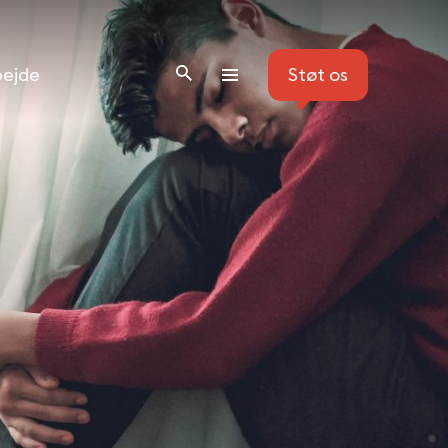
ejde
Støt os