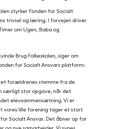
len styrker Fonden for Socialt
s trivsel og læring. I forvejen driver
2 Timer om Ugen, Baba og
kvinde Brug Folkeskolen, siger om
onden for Socialt Ansvars platform:
æret forældrenes stemme fra de
n særligt stor opgave, når det
andet elevsammensætning. Vi er
t vores lille forening tager et stort
 for Socialt Ansvar. Det åbner op for
 og nye samarbejder. Vi synes