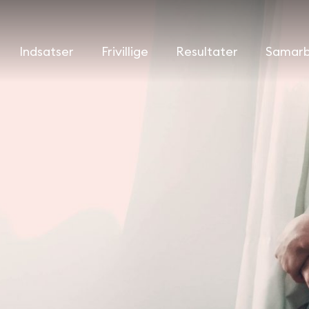
Indsatser
Frivillige
Resultater
Samarb