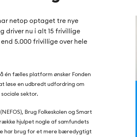
har netop optaget tre nye
 driver nu i alt 15 frivillige
end 5.000 frivillige over hele
å én fælles platform ønsker Fonden
l at løse en udbredt udfordring om
 sociale sektor.
(NEFOS), Brug Folkeskolen og Smart
rrække hjulpet nogle af samfundets
e har brug for et mere bæredygtigt