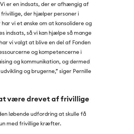
. Vi er en indsats, der er afhængig af
rivillige, der hjælper personer i
r har vi et ønske om at konsolidere og
es indsats, så vi kan hjælpe så mange
har vi valgt at blive en del af Fonden
r ressourcerne og kompetencerne i
draising og kommunikation, og dermed
udvikling og brugerne,” siger Pernille
t være drevet af frivillige
en løbende udfordring at skulle få
n med frivillige kræfter.