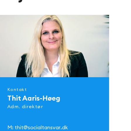
Kontakt
Thit Aaris-Høeg
Adm. direktør
M:
thit@socialtansvar.dk