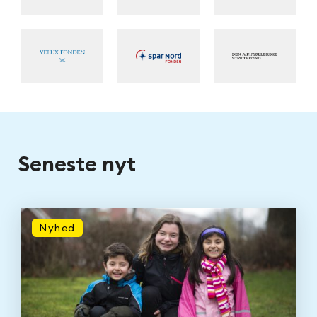
S
e
n
e
s
t
e
n
y
t
Nyhed