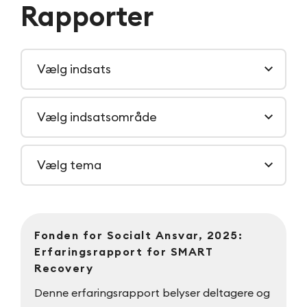
Rapporter
Kender Natteravnene (hjulpet kendskab)
Kender ikke Natteravnene
Vælg indsats
Helt enig
Delvis enig
Hverken eller
Delvis uenig
Helt uenig
Ved ikke
Vælg indsatsområde
Vælg tema
Fonden for Socialt Ansvar, 2025:
Erfaringsrapport for SMART
Recovery
Denne erfaringsrapport belyser deltagere og