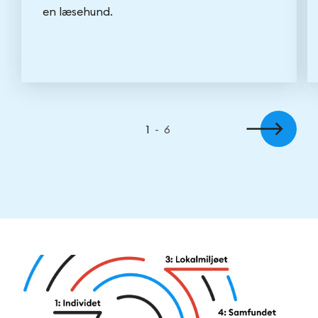
en læsehund.
1
-
6