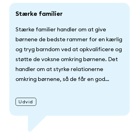
S
t
æ
r
k
e
f
a
m
i
l
i
e
r
Stærke familier handler om at give
børnene de bedste rammer for en kærlig
og tryg barndom ved at opkvalificere og
støtte de voksne omkring børnene. Det
handler om at styrke relationerne
omkring børnene, så de får en god…
Udvid