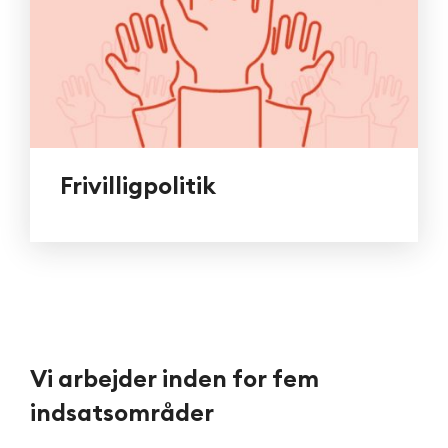
Frivilligpolitik
V
i
a
r
b
e
j
d
e
r
i
n
d
e
n
f
o
r
f
e
m
i
n
d
s
a
t
s
o
m
r
å
d
e
r