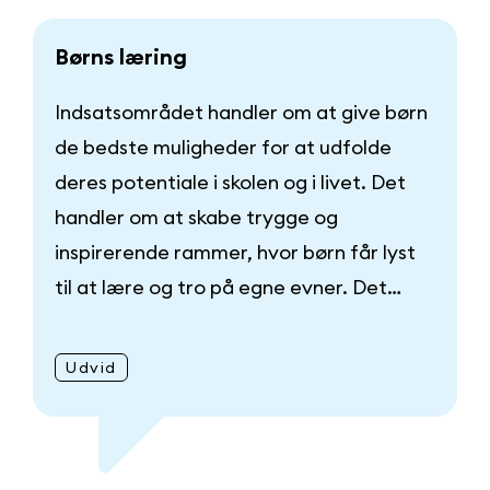
B
ø
r
n
s
l
æ
r
i
n
g
Indsatsområdet handler om at give børn
de bedste muligheder for at udfolde
deres potentiale i skolen og i livet. Det
handler om at skabe trygge og
inspirerende rammer, hvor børn får lyst
til at lære og tro på egne evner. Det…
Udvid