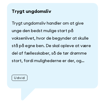
T
r
y
g
t
u
n
g
d
o
m
s
l
i
v
Trygt ungdomsliv handler om at give
unge den bedst mulige start på
voksenlivet, hvor de begynder at skulle
stå på egne ben. De skal opleve at være
del af fællesskaber, så de tør drømme
stort, fordi mulighederne er der, og…
Udvid