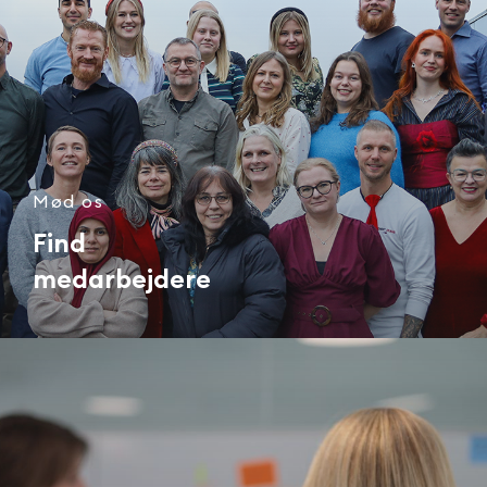
Mød os
Find
medarbejdere