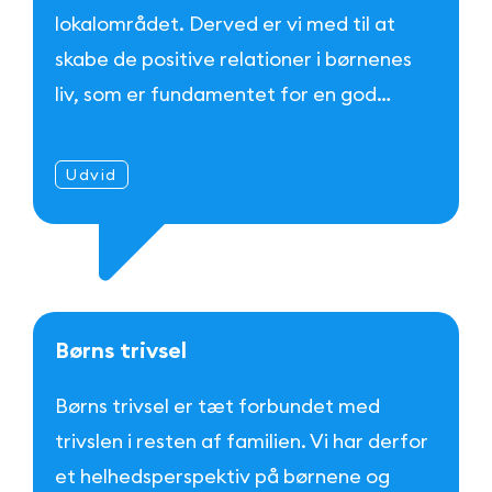
lokalområdet. Derved er vi med til at
skabe de positive relationer i børnenes
liv, som er fundamentet for en god…
Udvid
B
ø
r
n
s
t
r
i
v
s
e
l
Børns trivsel er tæt forbundet med
trivslen i resten af familien. Vi har derfor
et helhedsperspektiv på børnene og