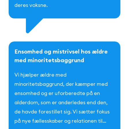
deres voksne.
E
n
s
o
m
h
e
d
o
g
m
i
s
t
r
i
v
s
e
l
h
o
s
æ
l
d
r
e
m
e
d
m
i
n
o
r
i
t
e
t
s
b
a
g
g
r
u
n
d
Vi hjælper ældre med
minoritetsbaggrund, der kæmper med
ensomhed og er uforberedte på en
alderdom, som er anderledes end den,
de havde forestillet sig. Vi sætter fokus
på nye fællesskaber og relationen til…