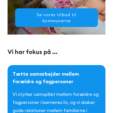
Se vores tilbud til
kommunerne
V
i
h
a
r
f
o
k
u
s
p
å
.
.
.
T
æ
t
t
e
s
a
m
a
r
b
e
j
d
e
r
m
e
l
l
e
m
f
o
r
æ
l
d
r
e
o
g
f
a
g
p
e
r
s
o
n
e
r
Vi styrker samspillet mellem forældre og
fagpersoner i børnenes liv, og vi skaber
gode relationer mellem familierne i