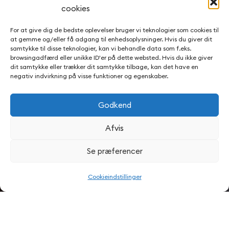
cookies
For at give dig de bedste oplevelser bruger vi teknologier som cookies til
at gemme og/eller få adgang til enhedsoplysninger. Hvis du giver dit
samtykke til disse teknologier, kan vi behandle data som f.eks.
browsingadfærd eller unikke ID'er på dette websted. Hvis du ikke giver
dit samtykke eller trækker dit samtykke tilbage, kan det have en
negativ indvirkning på visse funktioner og egenskaber.
2 Timer om
Godkend
Afvis
Ugen
Se præferencer
Cookieindstillinger
Kort om indsatsen