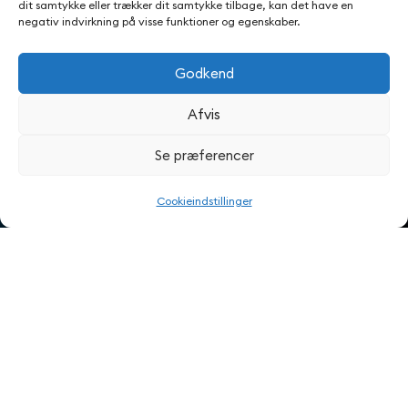
dit samtykke eller trækker dit samtykke tilbage, kan det have en
negativ indvirkning på visse funktioner og egenskaber.
Brug
Godkend
Afvis
Folkeskolen
Se præferencer
Cookieindstillinger
Kort om indsatsen
Hvad er Brug Folkeskolen?
Hvilken forskel gør indsatsen?