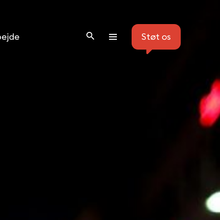
ejde
Støt os