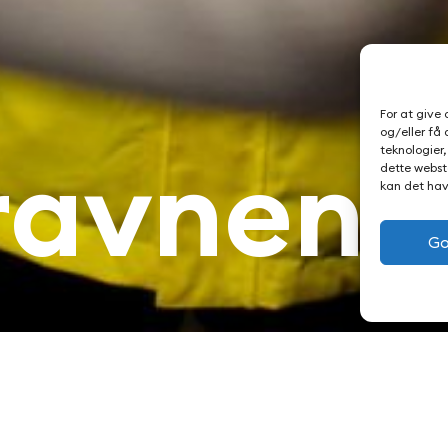
For at give
og/eller få 
ravnene 
teknologier
dette webste
kan det hav
Go