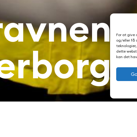
ravnene
For at give
og/eller få 
erborg
teknologier
dette webste
kan det hav
Go