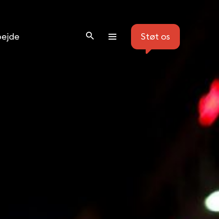
ejde
Støt os