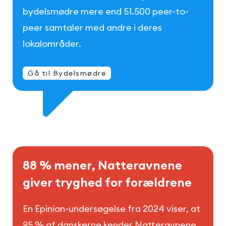
bydelsmødre mere end 51.500 peer-to-
peer samtaler med andre i deres
lokalområder.
Gå til Bydelsmødre
8
8
%
m
e
n
e
r
,
N
a
t
t
e
r
a
v
n
e
n
e
g
i
v
e
r
t
r
y
g
h
e
d
f
o
r
f
o
r
æ
l
d
r
e
n
e
En Epinion-undersøgelse fra 2024 viser, at
95 % af danskerne kender Natteravnene