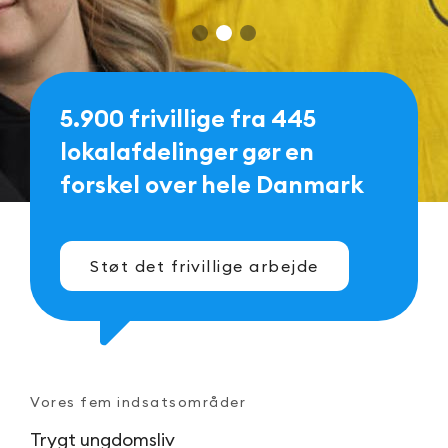
5.900 frivillige fra 445
lokalafdelinger gør en
forskel over hele Danmark
Støt det frivillige arbejde
Vores fem indsatsområder
Trygt ungdomsliv