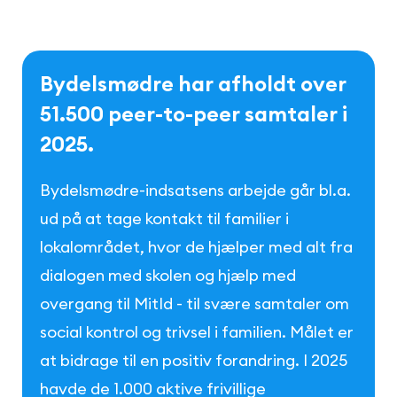
B
y
d
e
l
s
m
ø
d
r
e
h
a
r
a
f
h
o
l
d
t
o
v
e
r
5
1
.
5
0
0
p
e
e
r
-
t
o
-
p
e
e
r
s
a
m
t
a
l
e
r
i
2
0
2
5
.
Bydelsmødre-indsatsens arbejde går bl.a.
ud på at tage kontakt til familier i
lokalområdet, hvor de hjælper med alt fra
dialogen med skolen og hjælp med
overgang til MitId - til svære samtaler om
social kontrol og trivsel i familien. Målet er
at bidrage til en positiv forandring. I 2025
havde de 1.000 aktive frivillige