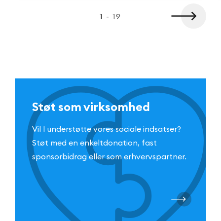
1
-
19
Støt som virksomhed
Vil I understøtte vores sociale indsatser?
Støt med en enkeltdonation, fast
sponsorbidrag eller som erhvervspartner.