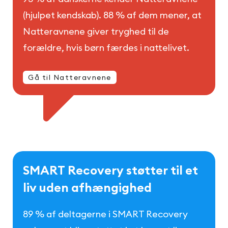
(hjulpet kendskab). 88 % af dem mener, at
Natteravnene giver tryghed til de
forældre, hvis børn færdes i nattelivet.
Gå til Natteravnene
S
M
A
R
T
R
e
c
o
v
e
r
y
s
t
ø
t
t
e
r
t
i
l
e
t
l
i
v
u
d
e
n
a
f
h
æ
n
g
i
g
h
e
d
89 % af deltagerne i SMART Recovery