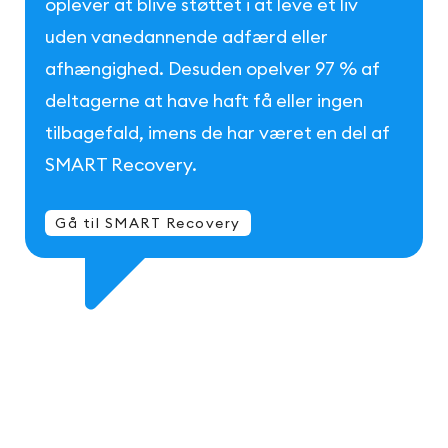
oplever at blive støttet i at leve et liv
uden vanedannende adfærd eller
afhængighed. Desuden opelver 97 % af
deltagerne at have haft få eller ingen
tilbagefald, imens de har været en del af
SMART Recovery.
Gå til SMART Recovery